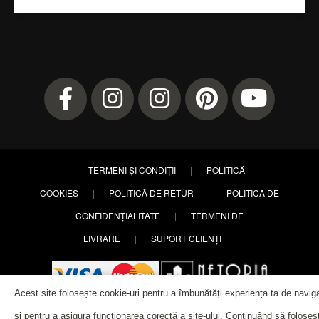
TERMENI ȘI CONDIȚII
|
POLITICĂ
COOKIES
|
POLITICĂ DE RETUR
|
POLITICA DE
CONFIDENȚIALITATE
|
TERMENI DE
LIVRARE
|
SUPORT CLIENȚI
Acest site folosește cookie-uri pentru a îmbunătăți experiența ta de navig
și pentru a asigura funcționarea corectă a site-ului. Continuând să foloseșt