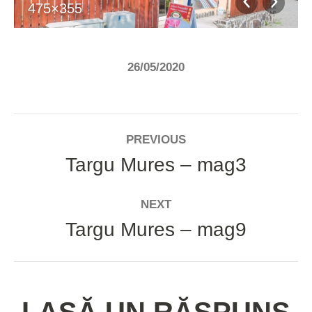
475×355
26/05/2020
ALBUM
PREVIOUS
NAVIGATION
Targu Mures – mag3
Previous
album:
NEXT
Targu Mures – mag9
Next
album: