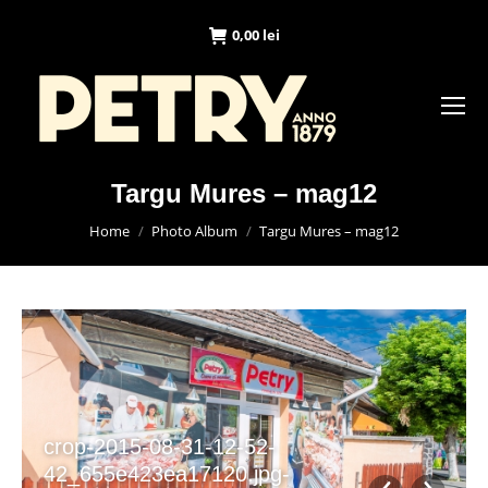
0,00
lei
Targu Mures – mag12
You are here:
Home
Photo Album
Targu Mures – mag12
crop-2015-08-31-12-52-
42_655e423ea17120.jpg-