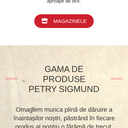
aproape de dvs.
MAGAZINELE
GAMA DE
PRODUSE
PETRY SIGMUND
Omagiem munca plină de dăruire a
înaintașilor noștri, păstrând în fiecare
produs al nostru o fărâmă de trecut.