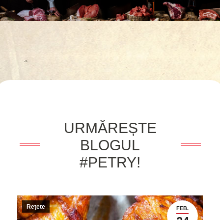
URMĂREȘTE
BLOGUL
#PETRY!
Rețete
FEB.