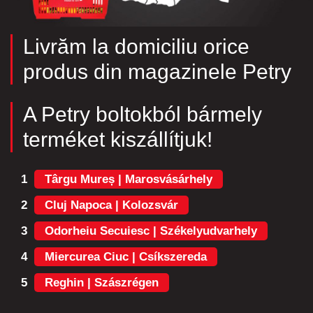
Livrăm la domiciliu orice
produs din magazinele Petry
A Petry boltokból bármely
terméket kiszállítjuk!
1
Târgu Mureș | Marosvásárhely
2
Cluj Napoca | Kolozsvár
3
Odorheiu Secuiesc | Székelyudvarhely
4
Miercurea Ciuc | Csíkszereda
5
Reghin | Szászrégen