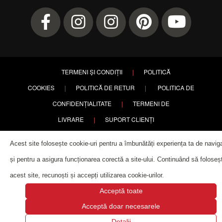
TERMENI ȘI CONDIȚII
|
POLITICĂ
COOKIES
|
POLITICĂ DE RETUR
|
POLITICA DE
CONFIDENȚIALITATE
|
TERMENI DE
LIVRARE
|
SUPORT CLIENȚI
Acest site folosește cookie-uri pentru a îmbunătăți experiența ta de navig
și pentru a asigura funcționarea corectă a site-ului. Continuând să foloseșt
acest site, recunoști și accepți utilizarea cookie-urilor.
Acceptă toate
Copyright ©
2026 PETRY. All rights reserved. | Website designed by
Acceptă doar necesarele
Alla Creation
.
Detalii