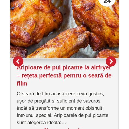
24
Aripioare de pui picante la airfryer
– rețeta perfectă pentru o seară de
film
O seară de film acasă cere ceva gustos,
ușor de pregătit și suficient de savuros
încât să transforme un moment obișnuit
într-unul special. Aripioarele de pui picante
sunt alegerea ideală:…