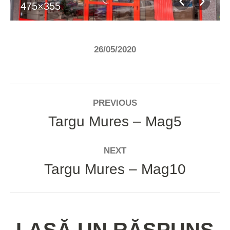
475×355
26/05/2020
ALBUM
PREVIOUS
NAVIGATION
Targu Mures – Mag5
Previous
album:
NEXT
Targu Mures – Mag10
Next
album: