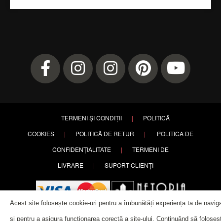
TERMENI ȘI CONDIȚII
|
POLITICĂ
COOKIES
|
POLITICĂ DE RETUR
|
POLITICA DE
CONFIDENȚIALITATE
|
TERMENI DE
LIVRARE
|
SUPORT CLIENȚI
Acest site folosește cookie-uri pentru a îmbunătăți experiența ta de navig
și pentru a asigura funcționarea corectă a site-ului. Continuând să foloseșt