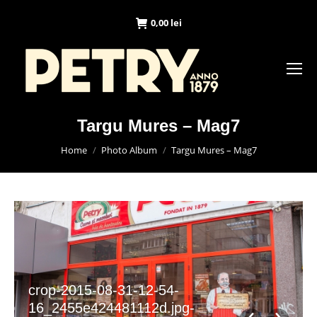
0,00
lei
Targu Mures – Mag7
You are here:
Home
Photo Album
Targu Mures – Mag7
crop-2015-08-31-12-54-
16_2455e424481112d.jpg-