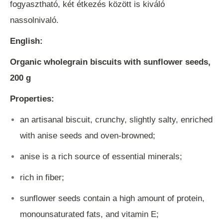
fogyasztható, két étkezés között is kiváló
nassolnivaló.
English:
Organic wholegrain biscuits with sunflower seeds,
200 g
Properties:
an artisanal biscuit, crunchy, slightly salty, enriched
with anise seeds and oven-browned;
anise is a rich source of essential minerals;
rich in fiber;
sunflower seeds contain a high amount of protein,
monounsaturated fats, and vitamin E;