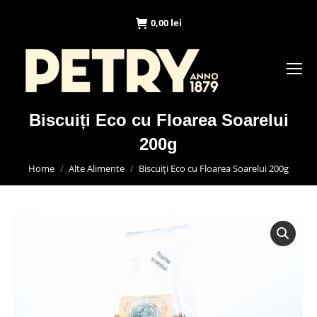
0,00
lei
Biscuiți Eco cu Floarea Soarelui
200g
You are here:
Home
Alte Alimente
Biscuiți Eco cu Floarea Soarelui 200g