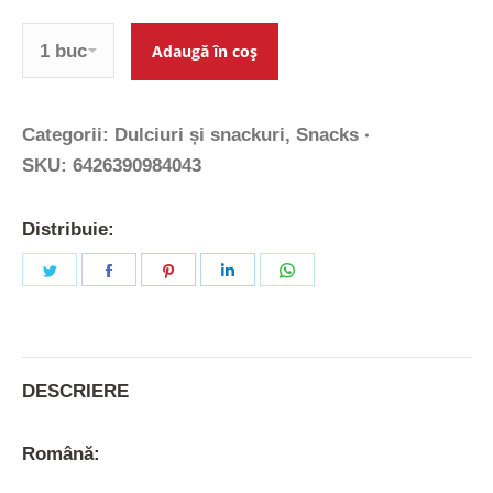
Cantitate
Adaugă în coș
Categorii:
Dulciuri și snackuri
,
Snacks
SKU:
6426390984043
Distribuie:
Share
Share
Share
Share
Share
on
on
on
on
on
Twitter
Facebook
Pinterest
LinkedIn
WhatsApp
DESCRIERE
Română: