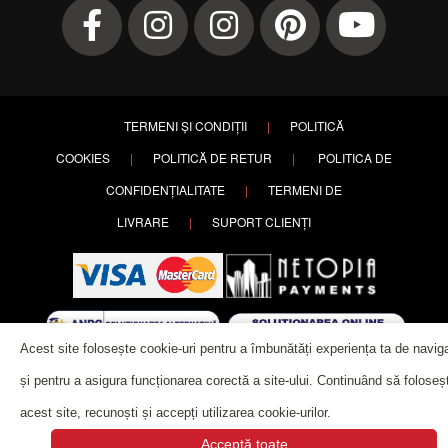
TERMENI ȘI CONDIȚII
|
POLITICĂ
COOKIES
|
POLITICĂ DE RETUR
|
POLITICA DE
CONFIDENȚIALITATE
|
TERMENI DE
LIVRARE
|
SUPORT CLIENȚI
Acest site folosește cookie-uri pentru a îmbunătăți experiența ta de navig
Copyright ©
2026 PETRY. All rights reserved. | Website designed by
și pentru a asigura funcționarea corectă a site-ului. Continuând să foloseșt
Alla Creation
.
acest site, recunoști și accepți utilizarea cookie-urilor.
Acceptă toate