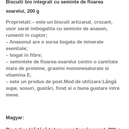
Biscuiti bio integrali cu seminte de floarea
soarelui, 200 g
Proprietati:
– este un biscuit artizanal, crocant,
usor sarat imbogatita cu seminte de anason,
rumenit in cuptor;
– Anasonul are o sursa bogata de minerale
esentiale;
– bogat in fibre;
– semintele de floarea-soarelui contin o cantitate
mare de proteine, grasimi mononesaturate si
vitamina E;
– este un produs de post.
Mod de utilizare:
Lângă
supe, sosuri, gustări, fiind si o buna gustare intre
mese.
Magyar: