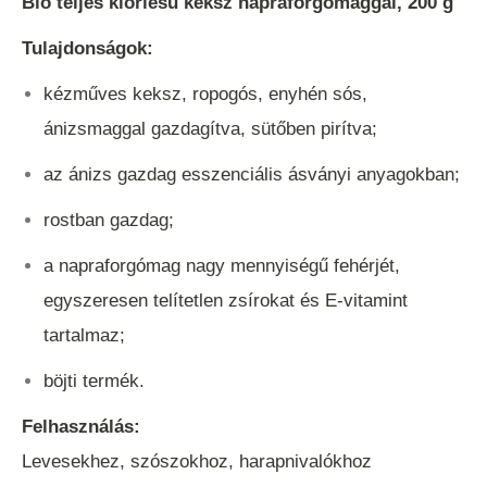
Bio teljes kiőrlésű keksz napraforgómaggal, 200 g
Tulajdonságok:
kézműves keksz, ropogós, enyhén sós,
ánizsmaggal gazdagítva, sütőben pirítva;
az ánizs gazdag esszenciális ásványi anyagokban;
rostban gazdag;
a napraforgómag nagy mennyiségű fehérjét,
egyszeresen telítetlen zsírokat és E-vitamint
tartalmaz;
böjti termék.
Felhasználás:
Levesekhez, szószokhoz, harapnivalókhoz