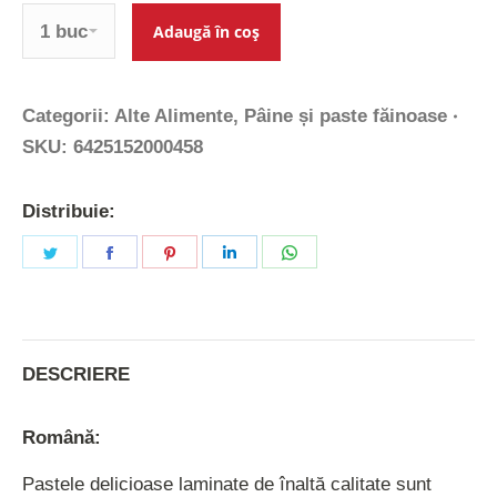
Cantitate
Adaugă în coș
Categorii:
Alte Alimente
,
Pâine și paste făinoase
SKU:
6425152000458
Distribuie:
Share
Share
Share
Share
Share
on
on
on
on
on
Twitter
Facebook
Pinterest
LinkedIn
WhatsApp
DESCRIERE
Română:
Pastele delicioase laminate de înaltă calitate sunt