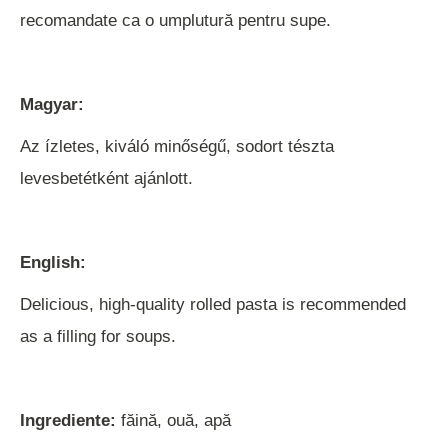
recomandate ca o umplutură pentru supe.
Magyar:
Az ízletes, kiváló minőségű, sodort tészta
levesbetétként ajánlott.
English:
Delicious, high-quality rolled pasta is recommended
as a filling for soups.
Ingrediente:
făină, ouă, apă