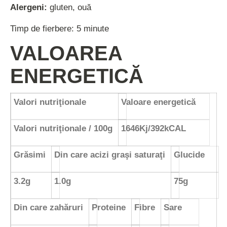
Alergeni:
gluten, ouă
Timp de fierbere: 5 minute
VALOAREA
ENERGETICĂ
Valori nutriţionale
Valoare energetică
Valori nutriţionale / 100g
1646Kj/392kCAL
Grăsimi
Din care acizi graşi saturaţi
Glucide
3.2g
1.0g
75g
Din care zahăruri
Proteine
Fibre
Sare