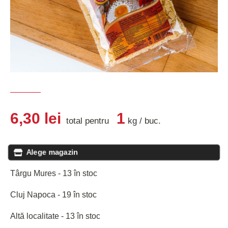
6,30
lei
1
total pentru
kg
/
buc
.
Alege magazin
Târgu Mures - 13 în stoc
Cluj Napoca - 19 în stoc
Altă localitate - 13 în stoc