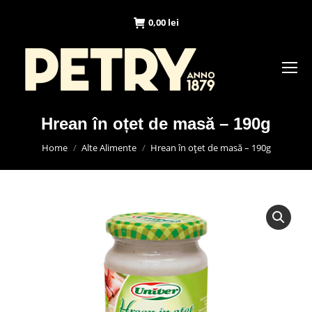
0,00
lei
Hrean în oțet de masă – 190g
You are here:
Home
Alte Alimente
Hrean în oțet de masă – 190g