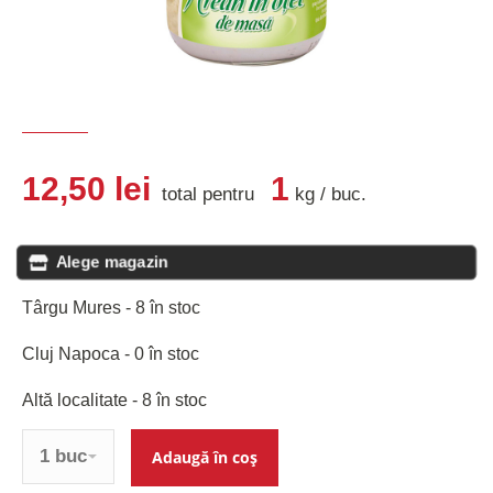
12,50
lei
1
total pentru
kg
/
buc
.
Alege magazin
Târgu Mures - 8 în stoc
Cluj Napoca - 0 în stoc
Altă localitate - 8 în stoc
Cantitate
Adaugă în coș