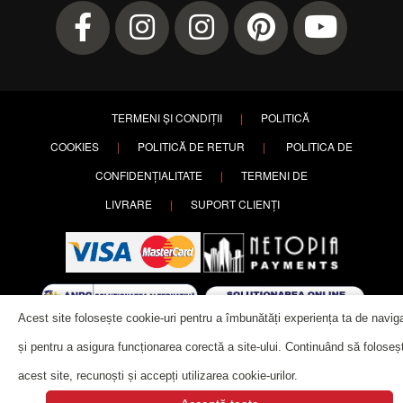
TERMENI ȘI CONDIȚII
|
POLITICĂ
COOKIES
|
POLITICĂ DE RETUR
|
POLITICA DE
CONFIDENȚIALITATE
|
TERMENI DE
LIVRARE
|
SUPORT CLIENȚI
Acest site folosește cookie-uri pentru a îmbunătăți experiența ta de navig
Copyright ©
2026 PETRY. All rights reserved. | Website designed by
și pentru a asigura funcționarea corectă a site-ului. Continuând să foloseșt
Alla Creation
.
acest site, recunoști și accepți utilizarea cookie-urilor.