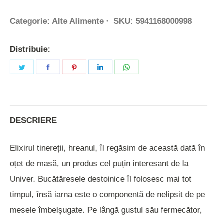
Categorie:
Alte Alimente
SKU:
5941168000998
Distribuie:
Share
Share
Share
Share
Share
on
on
on
on
on
Twitter
Facebook
Pinterest
LinkedIn
WhatsApp
DESCRIERE
Elixirul tinereții, hreanul, îl regăsim de această dată în
oțet de masă, un produs cel puțin interesant de la
Univer. Bucătăresele destoinice îl folosesc mai tot
timpul, însă iarna este o componentă de nelipsit de pe
mesele îmbelșugate. Pe lângă gustul său fermecător,