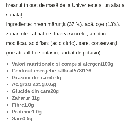
hreanul în oțet de masă de la Univer este și un aliat al
sănătății.
Ingrediente: hrean mărunţit (37 %), apă, oţet (13%),
zahăr, ulei rafinat de floarea soarelui, amidon
modificat, acidifiant (acid citric), sare, conservanţi
(metabisulfit de potasiu, sorbat de potasiu).
Valori nutritionale si compusi alergeni
100g
Continut energetic kJ/kcal
578/136
Grasimi din care
5.0g
Ac.grasi sat.g.
0.6g
Glucide din care
20g
Zaharuri
11g
Fibre
1.0g
Proteine
1.0g
Sare
0.5g