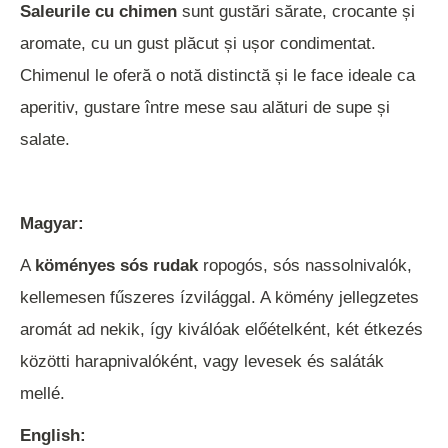
Saleurile cu chimen
sunt gustări sărate, crocante și
aromate, cu un gust plăcut și ușor condimentat.
Chimenul le oferă o notă distinctă și le face ideale ca
aperitiv, gustare între mese sau alături de supe și
salate.
Magyar:
A
köményes sós rudak
ropogós, sós nassolnivalók,
kellemesen fűszeres ízvilággal. A kömény jellegzetes
aromát ad nekik, így kiválóak előételként, két étkezés
közötti harapnivalóként, vagy levesek és saláták
mellé.
English: