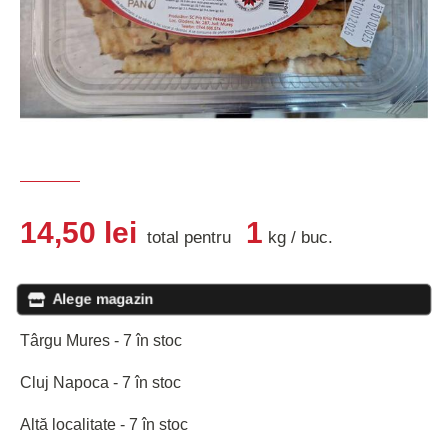
14,50
lei
1
total pentru
kg
/
buc
.
Alege magazin
Târgu Mures - 7 în stoc
Cluj Napoca - 7 în stoc
Altă localitate - 7 în stoc