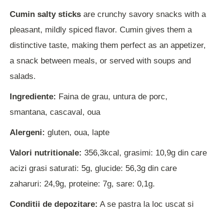
Cumin salty sticks
are crunchy savory snacks with a
pleasant, mildly spiced flavor. Cumin gives them a
distinctive taste, making them perfect as an appetizer,
a snack between meals, or served with soups and
salads.
Ingrediente:
Faina de grau, untura de porc,
smantana, cascaval, oua
Alergeni:
gluten, oua, lapte
Valori nutritionale:
356,3kcal, grasimi: 10,9g din care
acizi grasi saturati: 5g, glucide: 56,3g din care
zaharuri: 24,9g, proteine: 7g, sare: 0,1g.
Conditii de depozitare:
A se pastra la loc uscat si