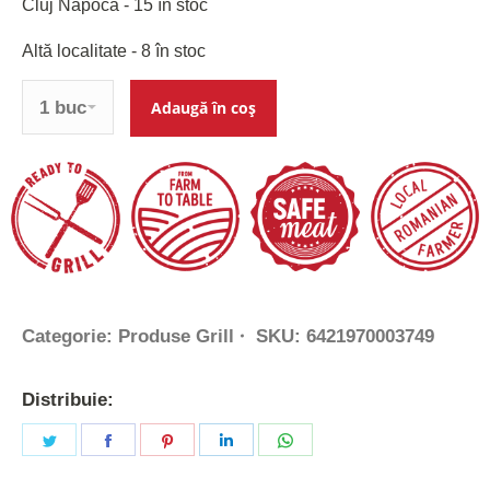
Cluj Napoca - 15 în stoc
Altă localitate - 8 în stoc
Cantitate
Adaugă în coș
Categorie:
Produse Grill
SKU:
6421970003749
Distribuie:
Share
Share
Share
Share
Share
on
on
on
on
on