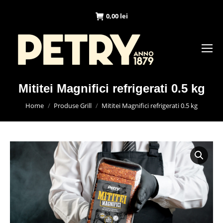
0,00
lei
Mititei Magnifici refrigerati 0.5 kg
You are here:
Home
Produse Grill
Mititei Magnifici refrigerati 0.5 kg