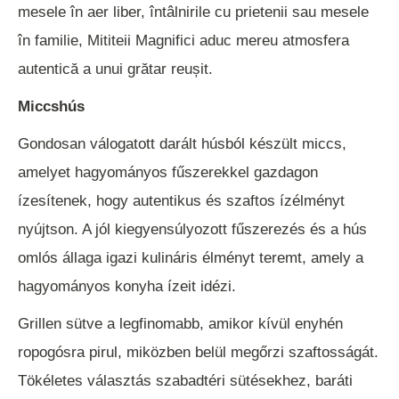
mesele în aer liber, întâlnirile cu prietenii sau mesele
în familie, Mititeii Magnifici aduc mereu atmosfera
autentică a unui grătar reușit.
Miccshús
Gondosan válogatott darált húsból készült miccs,
amelyet hagyományos fűszerekkel gazdagon
ízesítenek, hogy autentikus és szaftos ízélményt
nyújtson. A jól kiegyensúlyozott fűszerezés és a hús
omlós állaga igazi kulináris élményt teremt, amely a
hagyományos konyha ízeit idézi.
Grillen sütve a legfinomabb, amikor kívül enyhén
ropogósra pirul, miközben belül megőrzi szaftosságát.
Tökéletes választás szabadtéri sütésekhez, baráti