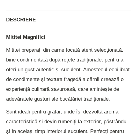
Twitter
Facebook
Pinterest
LinkedIn
WhatsApp
DESCRIERE
Mititei Magnifici
Mititei preparați din carne tocată atent selecționată,
bine condimentată după rețete tradiționale, pentru a
oferi un gust autentic și suculent. Amestecul echilibrat
de condimente și textura fragedă a cărnii creează o
experiență culinară savuroasă, care amintește de
adevăratele gusturi ale bucătăriei tradiționale.
Sunt ideali pentru grătar, unde își dezvoltă aroma
caracteristică și devin rumeniți la exterior, păstrându-
și în același timp interiorul suculent. Perfecți pentru