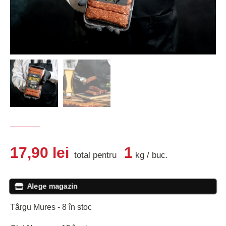
17,90
lei
1
total pentru
kg
/
buc
.
Alege magazin
Târgu Mures - 8 în stoc