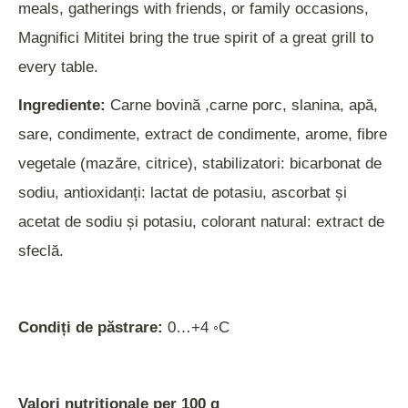
meals, gatherings with friends, or family occasions,
Magnifici Mititei bring the true spirit of a great grill to
every table.
Ingrediente:
Carne bovină ,carne porc, slanina, apă,
sare, condimente, extract de condimente, arome, fibre
vegetale (mazăre, citrice), stabilizatori: bicarbonat de
sodiu, antioxidanți: lactat de potasiu, ascorbat și
acetat de sodiu și potasiu, colorant natural: extract de
sfeclă.
Condiți de păstrare:
0…+4 ◦C
Valori nutritionale per 100 g