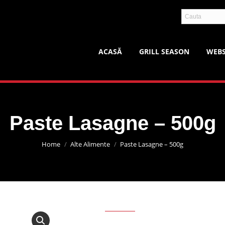
ACASĂ
GRILL SEASON
WEB
Paste Lasagne – 500g
You are here:
Home
Alte Alimente
Paste Lasagne – 500g