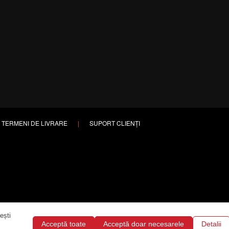
TERMENI DE LIVRARE
|
SUPORT CLIENȚI
ești
Acceptă toate
Acceptă doar necesarele
Detalii