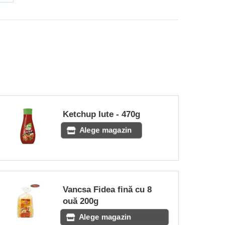
on
dIn
WhatsApp
Ketchup Iute - 470g
Alege magazin
Vancsa Fidea fină cu 8
ouă 200g
Alege magazin