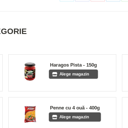
on
on
on
on
Twitter
Facebook
Pinterest
Linke
EGORIE
Haragos Pista - 150g
Alege magazin
Penne cu 4 ouă - 400g
Alege magazin