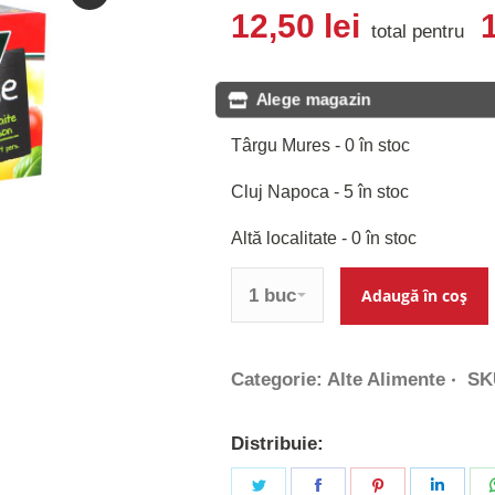
12,50
lei
total pentru
Alege magazin
Târgu Mures - 0 în stoc
Cluj Napoca - 5 în stoc
Altă localitate - 0 în stoc
Cantitate
Adaugă în coș
Categorie:
Alte Alimente
SK
Distribuie:
Share
Share
Share
Share