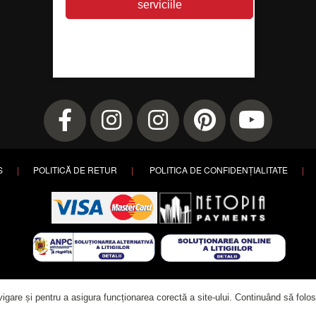
S
|
POLITICĂ DE RETUR
|
POLITICA DE CONFIDENȚIALITATE
|
Copyright ©
2026 PETRY. All rights reserved. | Website designed by
Alla Creation
.
igare și pentru a asigura funcționarea corectă a site-ului. Continuând să folos