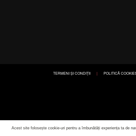
TERMENI ȘI CONDIȚII
|
POLITICĂ COOKIE
Acest site folosește cookie-uri pentru a îmbunătăți experiența ta de nav