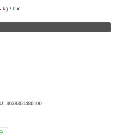
1
kg
/
buc
.
U:
3038351480100
Share