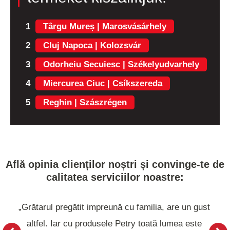
1
Târgu Mureș | Marosvásárhely
2
Cluj Napoca | Kolozsvár
3
Odorheiu Secuiesc | Székelyudvarhely
4
Miercurea Ciuc | Csíkszereda
5
Reghin | Szászrégen
Află opinia clienților noștri și convinge-te de
calitatea serviciilor noastre:
„Grătarul pregătit impreună cu familia, are un gust
altfel. Iar cu produsele Petry toată lumea este