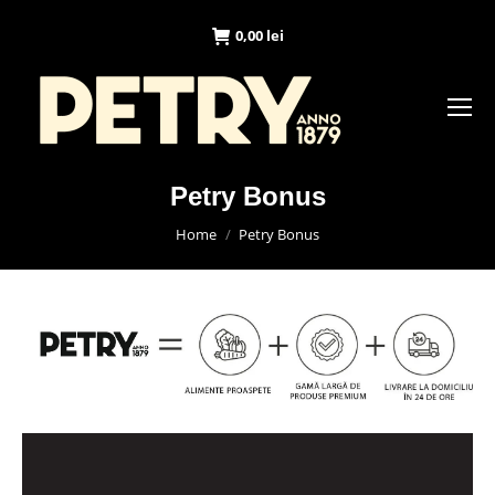
0,00
lei
Petry Bonus
You are here:
Home
Petry Bonus