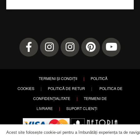
TERMENI ȘI CONDIȚII
|
POLITICĂ
COOKIES
|
POLITICĂ DE RETUR
|
POLITICA DE
CONFIDENȚIALITATE
|
TERMENI DE
LIVRARE
|
SUPORT CLIENȚI
Acest site folosește cookie-uri pentru a îmbunătăți experiența ta de navig