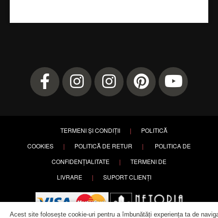
TERMENI ȘI CONDIȚII
|
POLITICĂ
COOKIES
|
POLITICĂ DE RETUR
|
POLITICA DE
CONFIDENȚIALITATE
|
TERMENI DE
LIVRARE
|
SUPORT CLIENȚI
Acest site folosește cookie-uri pentru a îmbunătăți experiența ta de navig