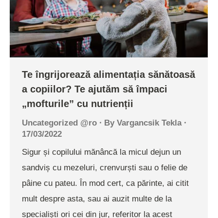
Te îngrijorează alimentația sănătoasă
a copiilor? Te ajutăm să împaci
„mofturile” cu nutrienții
Uncategorized @ro
By
Vargancsik Tekla
17/03/2022
Sigur și copilului mănâncă la micul dejun un
sandviș cu mezeluri, crenvurști sau o felie de
pâine cu pateu. În mod cert, ca părinte, ai citit
mult despre asta, sau ai auzit multe de la
specialiști ori cei din jur, referitor la acest