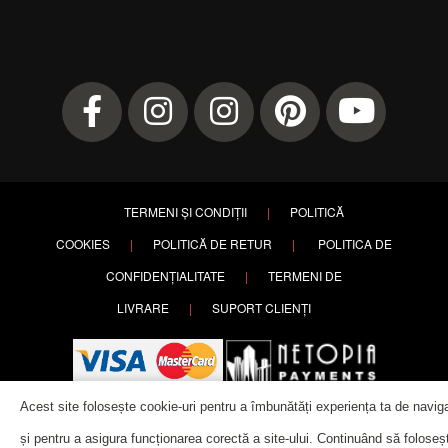
TERMENI ȘI CONDIȚII
|
POLITICĂ
COOKIES
|
POLITICĂ DE RETUR
|
POLITICA DE
CONFIDENȚIALITATE
|
TERMENI DE
LIVRARE
|
SUPORT CLIENȚI
Acest site folosește cookie-uri pentru a îmbunătăți experiența ta de navig
și pentru a asigura funcționarea corectă a site-ului. Continuând să foloseșt