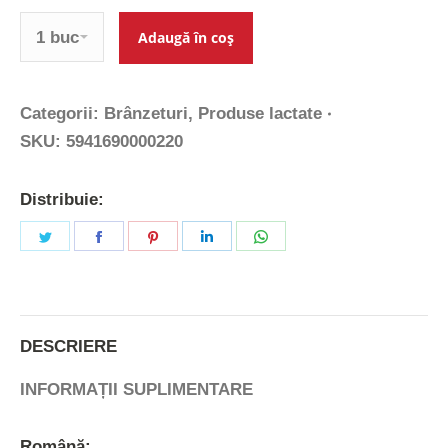
Cantitate
Adaugă în coș
Categorii:
Brânzeturi
,
Produse lactate
SKU:
5941690000220
Distribuie:
Share
Share
Share
Share
Share
on
on
on
on
on
Twitter
Facebook
Pinterest
LinkedIn
WhatsApp
DESCRIERE
INFORMAȚII SUPLIMENTARE
Română: