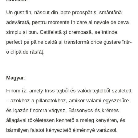
Un gust fin, născut din lapte proaspăt și smântână
adevărată, pentru momente în care ai nevoie de ceva
simplu și bun. Catifelată și cremoasă, se întinde
perfect pe pâine caldă și transformă orice gustare într-
o clipă de răsfăț.
Magyar:
Finom íz, amely friss tejből és valódi tejfölből született
– azokhoz a pillanatokhoz, amikor valami egyszerűre
és igazán finomra vágysz. Bársonyos és krémes
állagával tökéletesen kenhető a meleg kenyéren, és
bármilyen falatot kényeztető élménnyé varázsol.