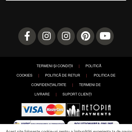
TERMENI ȘI CONDIȚII
|
POLITICĂ
COOKIES
|
POLITICĂ DE RETUR
|
POLITICA DE
CONFIDENȚIALITATE
|
TERMENI DE
LIVRARE
|
SUPORT CLIENȚI
Acest site folosește cookie-uri pentru a îmbunătăți experiența ta de navig