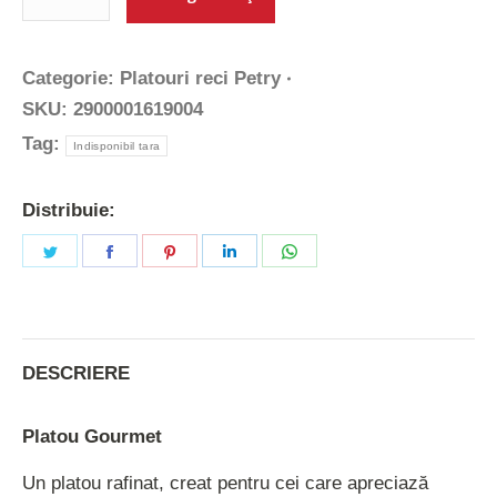
Categorie:
Platouri reci Petry
SKU:
2900001619004
Tag:
Indisponibil tara
Distribuie:
Share
Share
Share
Share
Share
on
on
on
on
on
Twitter
Facebook
Pinterest
LinkedIn
WhatsApp
DESCRIERE
Platou Gourmet
Un platou rafinat, creat pentru cei care apreciază