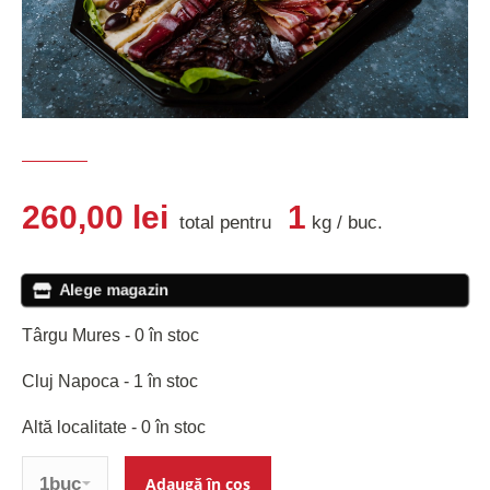
260,00
lei
1
total pentru
kg
/
buc
.
Alege magazin
Târgu Mures - 0 în stoc
Cluj Napoca - 1 în stoc
Altă localitate - 0 în stoc
Cantitate
Adaugă în coș