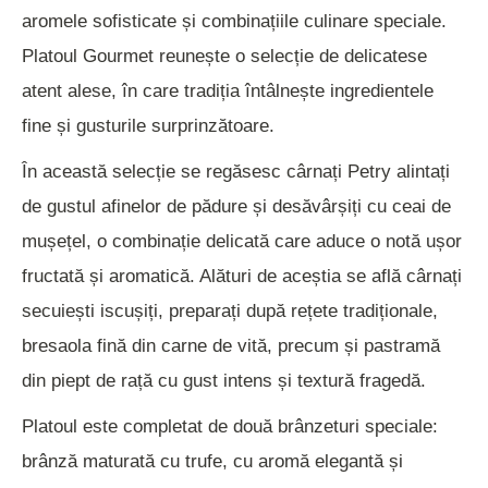
aromele sofisticate și combinațiile culinare speciale.
Platoul Gourmet reunește o selecție de delicatese
atent alese, în care tradiția întâlnește ingredientele
fine și gusturile surprinzătoare.
În această selecție se regăsesc cârnați Petry alintați
de gustul afinelor de pădure și desăvârșiți cu ceai de
mușețel, o combinație delicată care aduce o notă ușor
fructată și aromatică. Alături de aceștia se află cârnați
secuiești iscușiți, preparați după rețete tradiționale,
bresaola fină din carne de vită, precum și pastramă
din piept de rață cu gust intens și textură fragedă.
Platoul este completat de două brânzeturi speciale:
brânză maturată cu trufe, cu aromă elegantă și