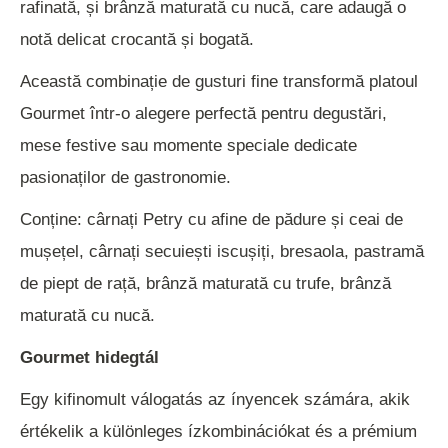
rafinată, și brânză maturată cu nucă, care adaugă o
notă delicat crocantă și bogată.
Această combinație de gusturi fine transformă platoul
Gourmet într-o alegere perfectă pentru degustări,
mese festive sau momente speciale dedicate
pasionaților de gastronomie.
Conține: cârnați Petry cu afine de pădure și ceai de
mușețel, cârnați secuiești iscușiți, bresaola, pastramă
de piept de rață, brânză maturată cu trufe, brânză
maturată cu nucă.
Gourmet hidegtál
Egy kifinomult válogatás az ínyencek számára, akik
értékelik a különleges ízkombinációkat és a prémium