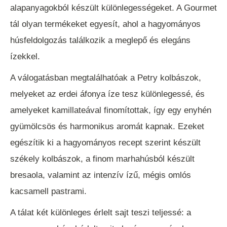
alapanyagokból készült különlegességeket. A Gourmet
tál olyan termékeket egyesít, ahol a hagyományos
húsfeldolgozás találkozik a meglepő és elegáns
ízekkel.
A válogatásban megtalálhatóak a Petry kolbászok,
melyeket az erdei áfonya íze tesz különlegessé, és
amelyeket kamillateával finomítottak, így egy enyhén
gyümölcsös és harmonikus aromát kapnak. Ezeket
egészítik ki a hagyományos recept szerint készült
székely kolbászok, a finom marhahúsból készült
bresaola, valamint az intenzív ízű, mégis omlós
kacsamell pastrami.
A tálat két különleges érlelt sajt teszi teljessé: a