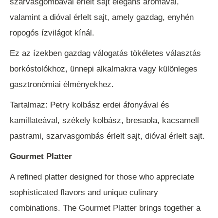
szarvasgombával érlelt sajt elegáns aromával,
valamint a dióval érlelt sajt, amely gazdag, enyhén
ropogós ízvilágot kínál.
Ez az ízekben gazdag válogatás tökéletes választás
borkóstolókhoz, ünnepi alkalmakra vagy különleges
gasztronómiai élményekhez.
Tartalmaz: Petry kolbász erdei áfonyával és
kamillateával, székely kolbász, bresaola, kacsamell
pastrami, szarvasgombás érlelt sajt, dióval érlelt sajt.
Gourmet Platter
A refined platter designed for those who appreciate
sophisticated flavors and unique culinary
combinations. The Gourmet Platter brings together a