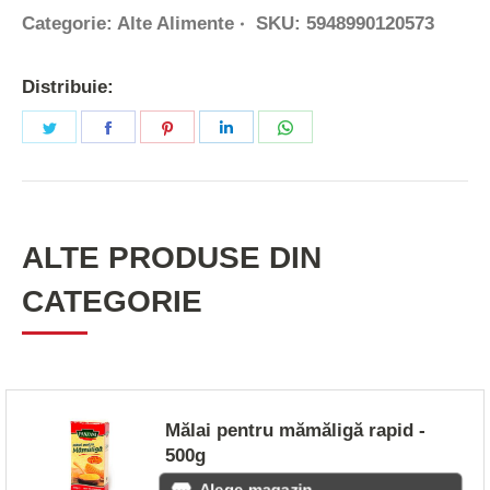
Categorie:
Alte Alimente
SKU:
5948990120573
Distribuie:
Share
Share
Share
Share
Share
on
on
on
on
on
Twitter
Facebook
Pinterest
LinkedIn
WhatsApp
ALTE PRODUSE DIN
CATEGORIE
Mălai pentru mămăligă rapid -
500g