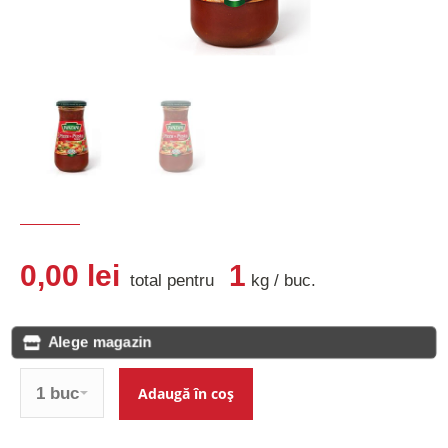
0,00
lei
1
total pentru
kg
/
buc
.
Alege magazin
Cantitate
Adaugă în coș