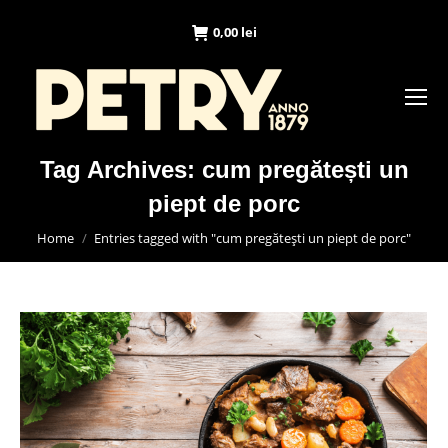
0,00
lei
Tag Archives:
cum pregătești un
piept de porc
You are here:
Home
Entries tagged with "cum pregătești un piept de porc"