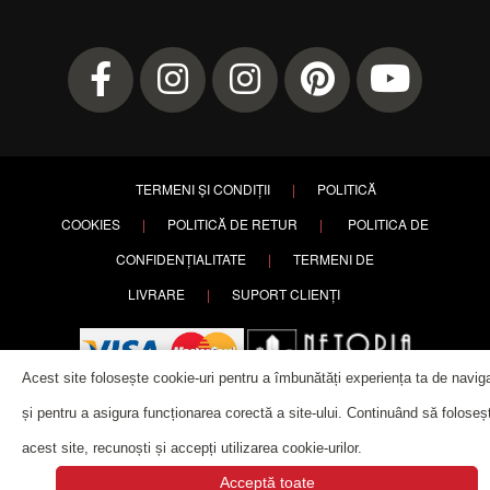
TERMENI ȘI CONDIȚII
|
POLITICĂ
COOKIES
|
POLITICĂ DE RETUR
|
POLITICA DE
CONFIDENȚIALITATE
|
TERMENI DE
LIVRARE
|
SUPORT CLIENȚI
Acest site folosește cookie-uri pentru a îmbunătăți experiența ta de navig
și pentru a asigura funcționarea corectă a site-ului. Continuând să foloseșt
acest site, recunoști și accepți utilizarea cookie-urilor.
Copyright ©
2026 PETRY. All rights reserved. | Website designed by
Acceptă toate