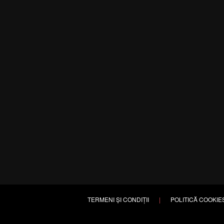
TERMENI ȘI CONDIȚII
|
POLITICĂ COOKIE