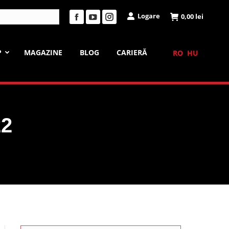
Logare
0,00
lei
Facebook
YouTube
Instagram
page
page
page
opens
opens
opens
P
MAGAZINE
BLOG
CARIERĂ
RO
HU
in
in
in
new
new
new
window
window
window
22