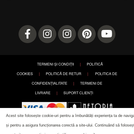
TERMENI ȘI CONDIȚII
|
POLITICĂ
COOKIES
|
POLITICĂ DE RETUR
|
POLITICA DE
CONFIDENȚIALITATE
|
TERMENI DE
LIVRARE
|
SUPORT CLIENȚI
Acest site folosește cookie-uri pentru a îmbunătăți experiența ta de navig
și pentru a asigura funcționarea corectă a site-ului. Continuând să foloseșt