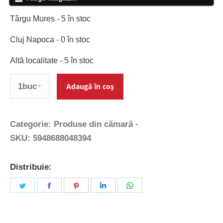
Târgu Mures - 5 în stoc
Cluj Napoca - 0 în stoc
Altă localitate - 5 în stoc
Cantitate
Adaugă în coș
Categorie:
Produse din cămară
SKU:
5948688048394
Distribuie:
Share
Share
Share
Share
Share
on
on
on
on
on
Twitter
Facebook
Pinterest
LinkedIn
WhatsApp