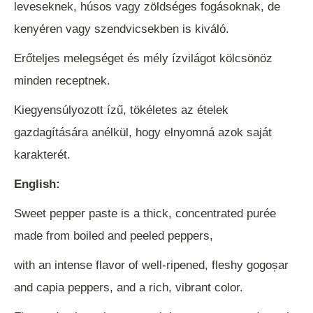
leveseknek, húsos vagy zöldséges fogásoknak, de
kenyéren vagy szendvicsekben is kiváló.
Erőteljes melegséget és mély ízvilágot kölcsönöz
minden receptnek.
Kiegyensúlyozott ízű, tökéletes az ételek
gazdagítására anélkül, hogy elnyomná azok saját
karakterét.
English:
Sweet pepper paste is a thick, concentrated purée
made from boiled and peeled peppers,
with an intense flavor of well-ripened, fleshy gogoșar
and capia peppers, and a rich, vibrant color.