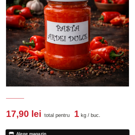
17,90
lei
1
total pentru
kg
/
buc
.
Alege magazin