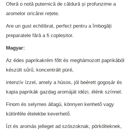
Oferă o notă puternică de căldură și profunzime a
aromelor oricărei rețete.
Are un gust echilibrat, perfect pentru a îmbogăți
preparatele fără a fi copleșitor.
Magyar:
Az édes paprikakrém főtt és meghámozott paprikából
készült sűrű, koncentrált püré,
intenzív ízzel, amely a húsos, jól beérett gogoșár és
kapia paprikák gazdag aromáját idézi, élénk színnel.
Finom és selymes állagú, könnyen kenhető vagy
különféle ételekbe keverhető.
Ízt és aromás jelleget ad szószoknak, pörkölteknek,