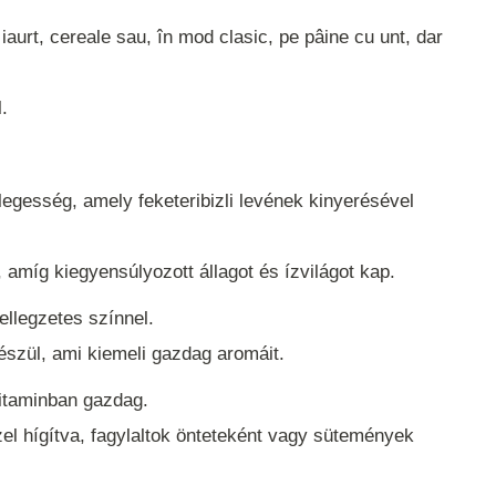
, iaurt, cereale sau, în mod clasic, pe pâine cu unt, dar
.
legesség, amely feketeribizli levének kinyerésével
 amíg kiegyensúlyozott állagot és ízvilágot kap.
ellegzetes színnel.
szül, ami kiemeli gazdag aromáit.
itaminban gazdag.
 hígítva, fagylaltok önteteként vagy sütemények