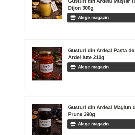
Gusturi din Ardeal Muștar t
Dijon 300g
Alege magazin
Gusturi din Ardeal Pasta de
Ardei Iute 210g
Alege magazin
Gusturi din Ardeal Magiun 
Prune 390g
Alege magazin