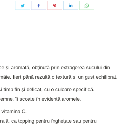
Share
Share
Share
Share
Share
on
on
on
on
on
Twitter
Facebook
Pinterest
LinkedIn
WhatsApp
e și aromată, obținută prin extragerea sucului din
ie, fiert până rezultă o textură și un gust echilibrat.
 timp fin și delicat, cu o culoare specifică.
 lemne, îi scoate în evidență aromele.
i vitamina C.
ală, ca topping pentru înghețate sau pentru