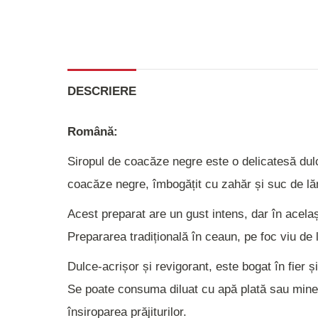
DESCRIERE
Română:
Siropul de coacăze negre este o delicatesă dulc
coacăze negre, îmbogățit cu zahăr și suc de lămâ
Acest preparat are un gust intens, dar în același
Prepararea tradițională în ceaun, pe foc viu de
Dulce-acrișor și revigorant, este bogat în fier ș
Se poate consuma diluat cu apă plată sau miner
însiroparea prăjiturilor.