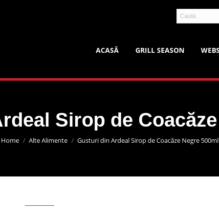
ACASĂ
GRILL SEASON
WEB
Ardeal Sirop de Coacăz
You are here:
Home
Alte Alimente
Gusturi din Ardeal Sirop de Coacăze Negre 500ml