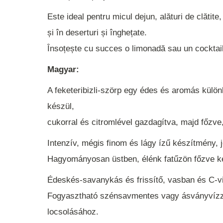
Este ideal pentru micul dejun, alături de clătite
și în deserturi și înghețate.
Însoțește cu succes o limonadă sau un cocktail
Magyar:
A feketeribizli-szörp egy édes és aromás külön
készül,
cukorral és citromlével gazdagítva, majd főzve,
Intenzív, mégis finom és lágy ízű készítmény, j
Hagyományosan üstben, élénk fatűzön főzve ké
Édeskés-savanykás és frissítő, vasban és C-v
Fogyasztható szénsavmentes vagy ásványvízzel
locsolásához.