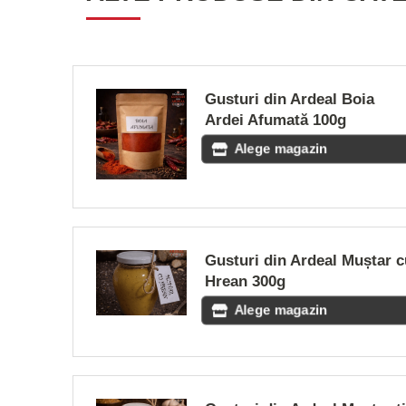
Gusturi din Ardeal Boia
Ardei Afumată 100g
Alege magazin
Gusturi din Ardeal Muștar c
Hrean 300g
Alege magazin