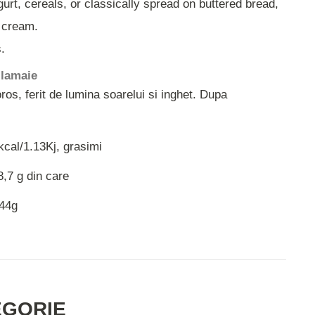
gurt, cereals, or classically spread on buttered bread,
 cream.
.
 lamaie
ros, ferit de lumina soarelui si inghet. Dupa
kcal/1.13Kj, grasimi
8,7 g din care
,44g
EGORIE