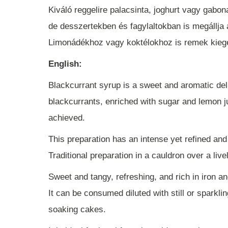
Kiváló reggelire palacsinta, joghurt vagy gabo
de desszertekben és fagylaltokban is megállja 
Limonádékhoz vagy koktélokhoz is remek kiegé
English:
Blackcurrant syrup is a sweet and aromatic del
blackcurrants, enriched with sugar and lemon jui
achieved.
This preparation has an intense yet refined and d
Traditional preparation in a cauldron over a liv
Sweet and tangy, refreshing, and rich in iron a
It can be consumed diluted with still or sparkli
soaking cakes.