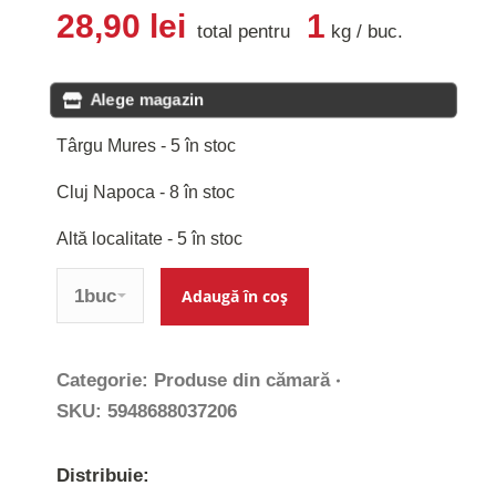
28,90
lei
1
total pentru
kg
/
buc
.
Alege magazin
Târgu Mures - 5 în stoc
Cluj Napoca - 8 în stoc
Altă localitate - 5 în stoc
Cantitate
Adaugă în coș
Categorie:
Produse din cămară
SKU:
5948688037206
Distribuie: