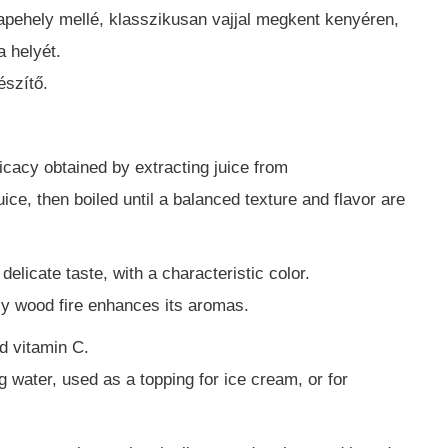
napehely mellé, klasszikusan vajjal megkent kenyéren,
a helyét.
szítő.
icacy obtained by extracting juice from
ce, then boiled until a balanced texture and flavor are
elicate taste, with a characteristic color.
ely wood fire enhances its aromas.
nd vitamin C.
ng water, used as a topping for ice cream, or for