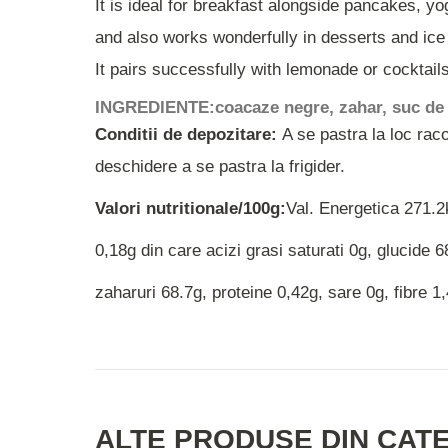
It is ideal for breakfast alongside pancakes, yo
and also works wonderfully in desserts and ice
It pairs successfully with lemonade or cocktails
INGREDIENTE:
coacaze negre, zahar, suc de
Conditii de depozitare:
A se pastra la loc raco
deschidere a se pastra la frigider.
Valori nutritionale/100g:
Val. Energetica 271.2
0,18g din care acizi grasi saturati 0g, glucide 6
zaharuri 68.7g, proteine 0,42g, sare 0g, fibre 1
ALTE PRODUSE DIN CAT