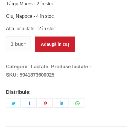
Târgu Mures - 2 în stoc
Cluj Napoca - 4 în stoc
Altă localitate - 2 în stoc
Cantitate
Adaugă în coș
Categorii:
Lactate
,
Produse lactate
SKU:
5941873600025
Distribuie:
Share
Share
Share
Share
Share
on
on
on
on
on
Twitter
Facebook
Pinterest
LinkedIn
WhatsApp