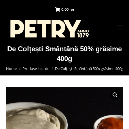
0,00
lei
De Colțești Smântână 50% grăsime
400g
You are here:
Home
Produse lactate
De Colțești Smântână 50% grăsime 400g