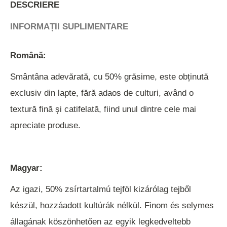
DESCRIERE
INFORMAȚII SUPLIMENTARE
Română:
Smântâna adevărată, cu 50% grăsime, este obținută
exclusiv din lapte, fără adaos de culturi, având o
textură fină și catifelată, fiind unul dintre cele mai
apreciate produse.
Magyar:
Az igazi, 50% zsírtartalmú tejföl kizárólag tejből
készül, hozzáadott kultúrák nélkül. Finom és selymes
állagának köszönhetően az egyik legkedveltebb