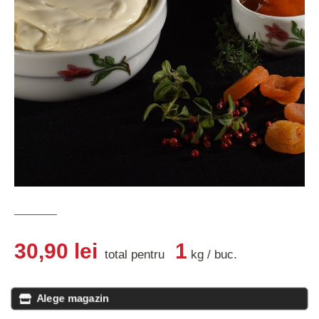
30,90
lei
1
total pentru
kg
/
buc
.
Alege magazin