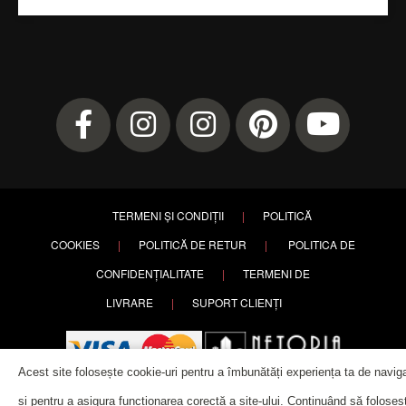
TERMENI ȘI CONDIȚII
|
POLITICĂ
COOKIES
|
POLITICĂ DE RETUR
|
POLITICA DE
CONFIDENȚIALITATE
|
TERMENI DE
LIVRARE
|
SUPORT CLIENȚI
Acest site folosește cookie-uri pentru a îmbunătăți experiența ta de navig
și pentru a asigura funcționarea corectă a site-ului. Continuând să foloseșt