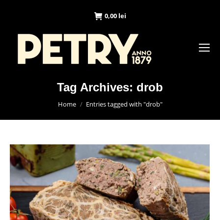
0,00
lei
Tag Archives:
drob
You are here:
Home
Entries tagged with "drob"