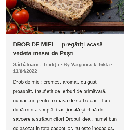
DROB DE MIEL – pregătiți acasă
vedeta mesei de Paști
Sărbătoare - Tradiții
By
Vargancsik Tekla
13/04/2022
Drob de miel: cremos, aromat, cu gust
proaspăt, însuflețit de ierburi de primăvară,
numai bun pentru o masă de sărbătoare, făcut
după rețeta simplă, tradițională și plină de
savoare a străbunicilor! Drobul ideal, numai bun
de așezat în fața oaspeților, nu este înecăcios,