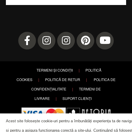
TERMENI ȘI CONDIȚII
|
POLITICĂ
COOKIES
|
POLITICĂ DE RETUR
|
POLITICA DE
CONFIDENȚIALITATE
|
TERMENI DE
LIVRARE
|
SUPORT CLIENȚI
Acest site folosește cookie-uri pentru a îmbunătăți experiența ta de navig
și pentru a asigura funcționarea corectă a site-ului. Continuând să foloseșt