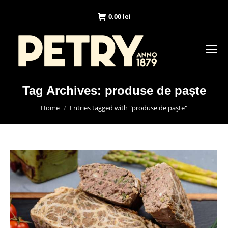
0,00
lei
Tag Archives:
produse de paște
You are here:
Home
Entries tagged with "produse de paște"