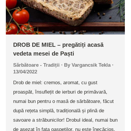
DROB DE MIEL – pregătiți acasă
vedeta mesei de Paști
Sărbătoare - Tradiții
By
Vargancsik Tekla
13/04/2022
Drob de miel: cremos, aromat, cu gust
proaspăt, însuflețit de ierburi de primăvară,
numai bun pentru o masă de sărbătoare, făcut
după rețeta simplă, tradițională și plină de
savoare a străbunicilor! Drobul ideal, numai bun
de așezat în fața oaspeților, nu este înecăcios,