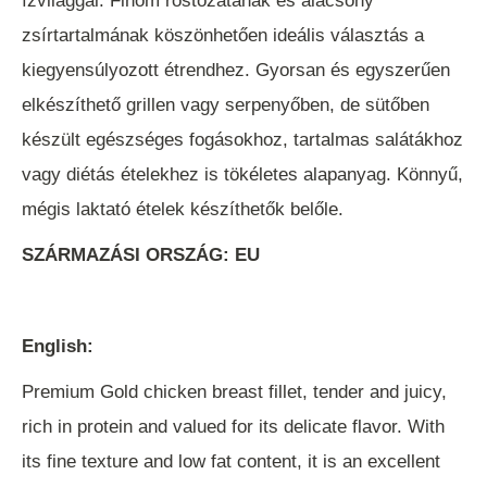
ízvilággal. Finom rostozatának és alacsony
zsírtartalmának köszönhetően ideális választás a
kiegyensúlyozott étrendhez. Gyorsan és egyszerűen
elkészíthető grillen vagy serpenyőben, de sütőben
készült egészséges fogásokhoz, tartalmas salátákhoz
vagy diétás ételekhez is tökéletes alapanyag. Könnyű,
mégis laktató ételek készíthetők belőle.
SZÁRMAZÁSI ORSZÁG: EU
English:
Premium Gold chicken breast fillet, tender and juicy,
rich in protein and valued for its delicate flavor. With
its fine texture and low fat content, it is an excellent