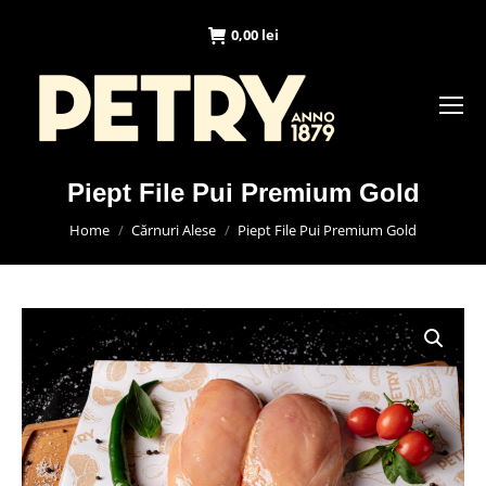
0,00
lei
Piept File Pui Premium Gold
You are here:
Home
Cărnuri Alese
Piept File Pui Premium Gold