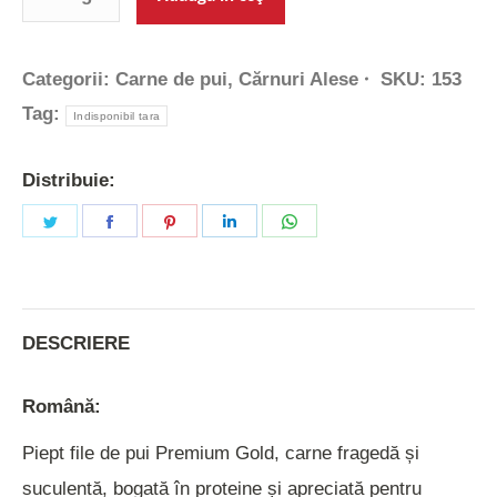
Categorii:
Carne de pui
,
Cărnuri Alese
SKU:
153
Tag:
Indisponibil tara
Distribuie:
Share
Share
Share
Share
Share
on
on
on
on
on
Twitter
Facebook
Pinterest
LinkedIn
WhatsApp
DESCRIERE
Română:
Piept file de pui Premium Gold, carne fragedă și
suculentă, bogată în proteine și apreciată pentru