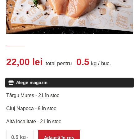
22,00
lei
0.5
total pentru
kg
/
buc
.
Alege magazin
Târgu Mures - 21 în stoc
Cluj Napoca - 9 în stoc
Altă localitate - 21 în stoc
Cantitate
Adaugă în coș