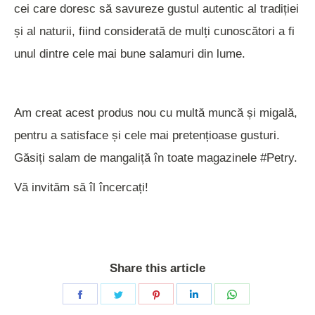
cei care doresc să savureze gustul autentic al tradiției
și al naturii, fiind considerată de mulți cunoscători a fi
unul dintre cele mai bune salamuri din lume.
Am creat acest produs nou cu multă muncă și migală,
pentru a satisface și cele mai pretențioase gusturi.
Găsiți salam de mangaliță în toate magazinele #Petry.
Vă invităm să îl încercați!
Share this article
Share
Share
Share
Share
Share
on
on
on
on
on