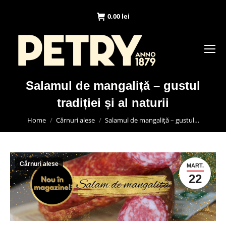
0,00
lei
Salamul de mangaliță – gustul
tradiției și al naturii
You are here:
Home
Cărnuri alese
Salamul de mangaliță – gustul…
Cărnuri alese
MART.
22