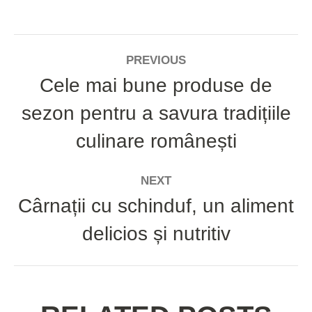
Facebook
Twitter
Pinterest
LinkedIn
WhatsApp
POST
PREVIOUS
NAVIGATION
Cele mai bune produse de
sezon pentru a savura tradițiile
Previous
post:
culinare românești
NEXT
Cârnații cu schinduf, un aliment
Next
delicios și nutritiv
post: