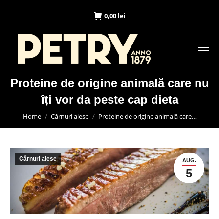
0,00
lei
Proteine de origine animală care nu
îți vor da peste cap dieta
You are here:
Home
Cărnuri alese
Proteine de origine animală care…
Cărnuri alese
AUG.
5