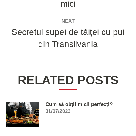
mici
post:
NEXT
Secretul supei de tăiței cu pui
Next
din Transilvania
post:
RELATED POSTS
Cum să obții micii perfecți?
31/07/2023