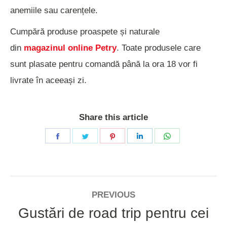
anemiile sau carențele.
Cumpără produse proaspete și naturale
din
magazinul online Petry
. Toate produsele care
sunt plasate pentru comandă până la ora 18 vor fi
livrate în aceeași zi.
Share this article
Share
Share
Share
Share
Share
on
on
on
on
on
Facebook
Twitter
Pinterest
LinkedIn
WhatsApp
POST
PREVIOUS
NAVIGATION
Gustări de road trip pentru cei
Previous