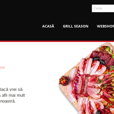
ACASĂ
GRILL SEASON
WEBSHO
Dacă vrei să
 afli mai mult
 noastră.