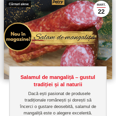
Cărnuri alese
MART.
22
Salamul de mangaliță – gustul
tradiției și al naturii
Dacă ești pasionat de produsele
tradiționale românești și dorești să
încerci o gustare deosebită, salamul de
mangaliță este o alegere excelentă.