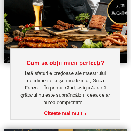
Cum să obții micii perfecți?
Iată sfaturile prețioase ale maestrului
condimentelor și mirodeniilor, Suba
Ferenc În primul rând, asigură-te că
grătarul nu este supraîncălzit, ceea ce ar
putea compromite…
Citește mai mult