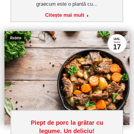
graecum este o plantă cu…
Citește mai mult
Rețete
IAN.
17
Piept de porc la grătar cu
legume. Un deliciu!