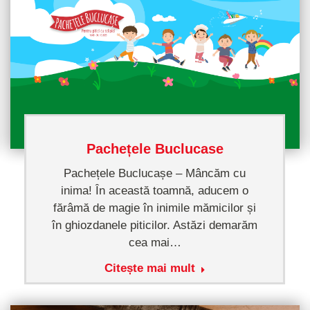
Pachețele Buclucase
Pachețele Buclucașe – Mâncăm cu
inima! În această toamnă, aducem o
fărâmă de magie în inimile mămicilor și
în ghiozdanele piticilor. Astăzi demarăm
cea mai…
Citește mai mult