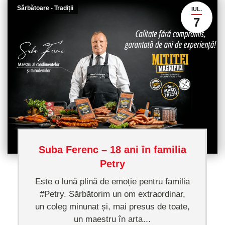
Sărbătoare - Tradiții
IUL.
7
Suba Ferenc – 18 ani în familia
Petry
Este o lună plină de emoție pentru familia
#Petry. Sărbătorim un om extraordinar,
un coleg minunat și, mai presus de toate,
un maestru în arta…