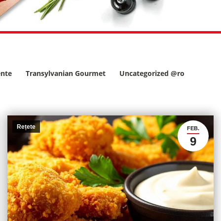
ente
Transylvanian Gourmet
Uncategorized @ro
Rețete
FEB.
9