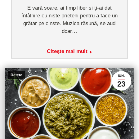
E vară soare, ai timp liber și ți-ai dat
întâlnire cu niște prieteni pentru a face un
grătar pe cinste. Muzica răsună, se aud
doar…
Citește mai mult
Rețete
IUN.
23