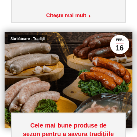
Citește mai mult
Sărbătoare - Tradiții
FEB.
16
Cele mai bune produse de
sezon pentru a savura tradițiile