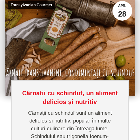
Transylvanian Gourmet
APR.
28
Cârnații cu schinduf, un aliment
delicios și nutritiv
Cârnații cu schinduf sunt un aliment
delicios și nutritiv, popular în multe
culturi culinare din întreaga lume.
Schinduful sau trigonella foenum-