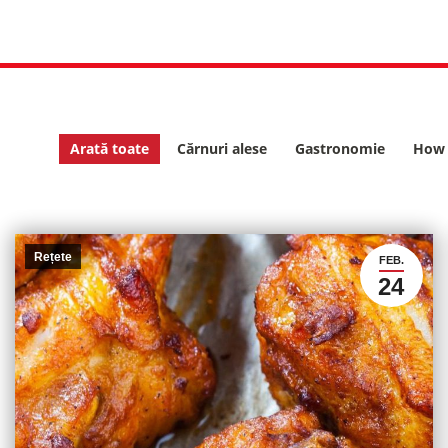
Arată toate
Cărnuri alese
Gastronomie
How 
Rețete
FEB.
24