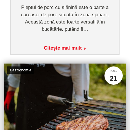
Pieptul de porc cu slănină este o parte a
carcasei de porc situată în zona spinării.
Această zonă este foarte versatilă în
bucătărie, putând fi…
Citește mai mult
Gastronomie
IUL.
21