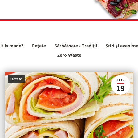
it is made?
Rețete
Sărbătoare - Tradiții
Știri și evenim
Zero Waste
Rețete
FEB.
19