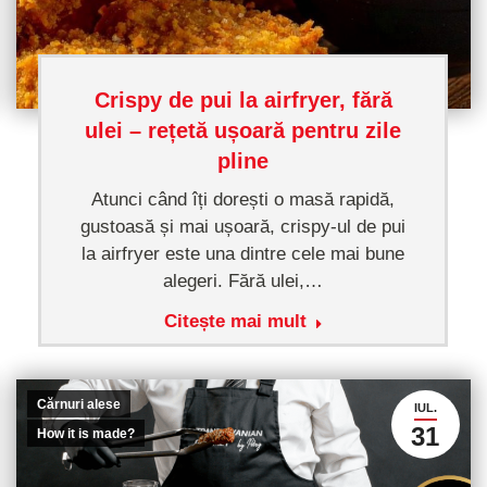
Crispy de pui la airfryer, fără
ulei – rețetă ușoară pentru zile
pline
Atunci când îți dorești o masă rapidă,
gustoasă și mai ușoară, crispy-ul de pui
la airfryer este una dintre cele mai bune
alegeri. Fără ulei,…
Citește mai mult
Cărnuri alese
IUL.
31
How it is made?