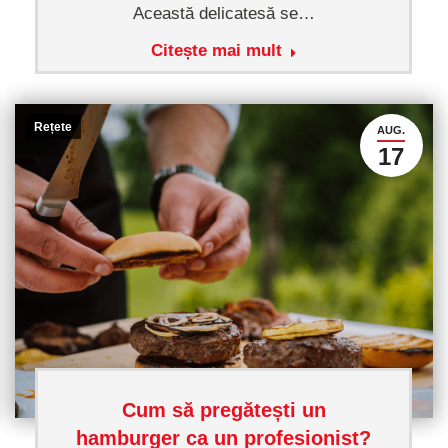
Această delicatesă se…
Citește mai mult
Rețete
AUG.
17
Cum să pregătești un
hamburger ca un profesionist?