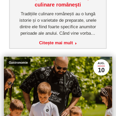
culinare românești
Tradițiile culinare românești au o lungă
istorie și o varietate de preparate, unele
dintre ele fiind foarte specifice anumitor
perioade ale anului. Când vine vorba…
Citește mai mult
Gastronomie
AUG.
10