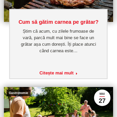
Cum să gătim carnea pe grătar?
Știm că acum, cu zilele frumoase de
vară, parcă mult mai bine se face un
grătar așa cum dorești. Îți place atunci
când carnea este…
Citește mai mult
Gastronomie
MAI
27