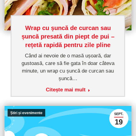
Wrap cu șuncă de curcan sau
șuncă presată din piept de pui –
rețetă rapidă pentru zile pline
Când ai nevoie de o masă ușoară, dar
gustoasă, care să fie gata în doar câteva
minute, un wrap cu șuncă de curcan sau
șuncă…
Citește mai mult
Știri și evenimente
SEPT.
19